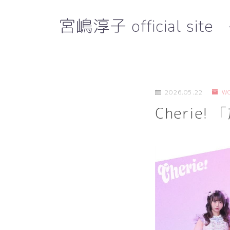
宮嶋淳子 official site
2026.05.22
W
Cherie