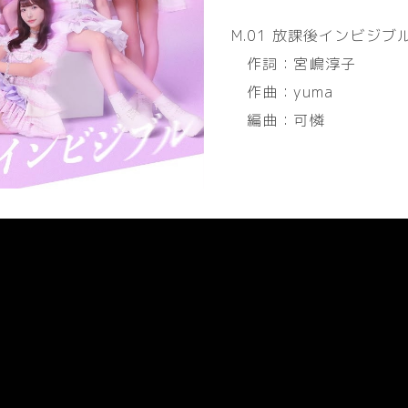
M.01 放課後インビジブ
作詞：宮嶋淳子
作曲：yuma
編曲：可憐