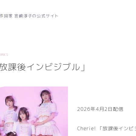
作詞家 宮嶋淳子の公式サイト
ORKS
! 「放課後インビジブル」
2026年4月2日配信
Cherie! 「放課後イン