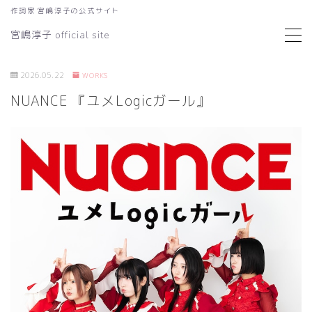
作詞家 宮嶋淳子の公式サイト
宮嶋淳子 official site
MENU
2026.05.22
WORKS
Works
NUANCE 『ユメLogicガール』
ご依頼・お問い合わせ