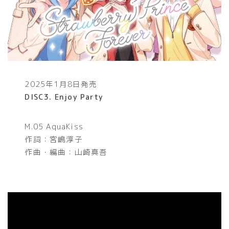
2025年1月8日発売
DISC3. Enjoy Party
M.05 AquaKiss
作詞：宮嶋淳子
作曲・編曲：山崎真吾