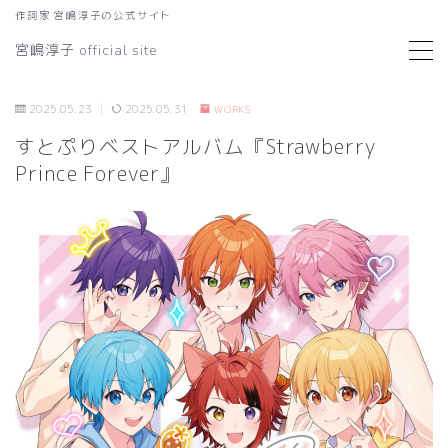
作詞家 宮嶋淳子の公式サイト
宮嶋淳子 official site
MENU
2025.05.23
2025.05.31
WORKS
Works
すとぷりベストアルバム『Strawberry
Prince Forever』
ご依頼・お問い合わせ