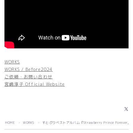
WORKS
WORKS / Before2024
ご依頼・お問い合わせ
宮嶋淳子 Official Website
Follow Me
X
HOME
WORKS
すとぷりベストアルバム『Strawberry Prince Forever』
＞
＞